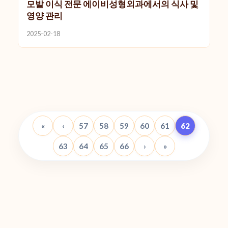
모발 이식 전문 에이비성형외과에서의 식사 및
영양 관리
2025-02-18
«
‹
57
58
59
60
61
62
63
64
65
66
›
»