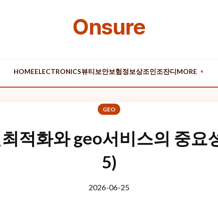
Onsure
HOME
ELECTRONICS
뷰티
보안
보험
정보
상조
인조잔디
MORE
▼
GEO
적화와 geo서비스의 중요성 (
5)
2026-06-25