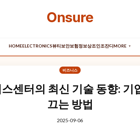
Onsure
HOME
ELECTRONICS
뷰티
보안
보험
정보
상조
인조잔디
MORE
▼
비즈니스
센터의 최신 기술 동향: 기
끄는 방법
2025-09-06