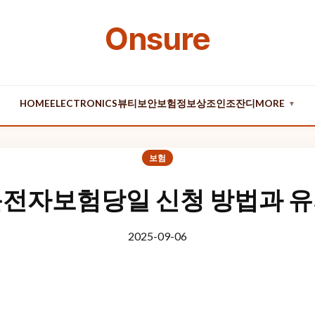
Onsure
HOME
ELECTRONICS
뷰티
보안
보험
정보
상조
인조잔디
MORE
▼
보험
전자보험당일 신청 방법과 
2025-09-06