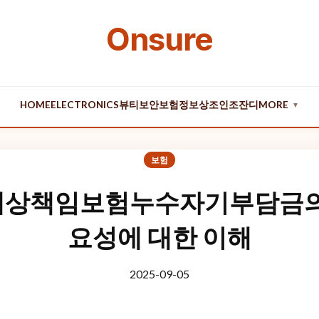
Onsure
HOME
ELECTRONICS
뷰티
보안
보험
정보
상조
인조잔디
MORE
▼
보험
상책임보험누수자기부담금의
요성에 대한 이해
2025-09-05