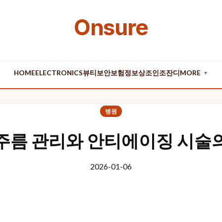
Onsure
HOME
ELECTRONICS
뷰티
보안
보험
정보
상조
인조잔디
MORE
▼
병원
주름 관리와 안티에이징 시술
2026-01-06