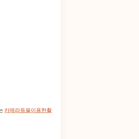
서는
카메라등을이용한촬