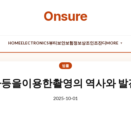
Onsure
HOME
ELECTRONICS
뷰티
보안
보험
정보
상조
인조잔디
MORE
▼
법률
등을이용한촬영의 역사와 발
2025-10-01