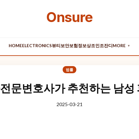
Onsure
HOME
ELECTRONICS
뷰티
보안
보험
정보
상조
인조잔디
MORE
▼
법률
전문변호사가 추천하는 남성 
2025-03-21